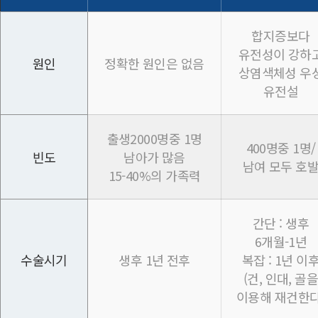
합지증보다
유전성이 강하
원인
정확한 원인은 없음
상염색체성 우
유전설
출생2000명중 1명
400명중 1명/
빈도
남아가 많음
남여 모두 호
15-40%의 가족력
간단 : 생후
6개월-1년
수술시기
생후 1년 전후
복잡 : 1년 이
(건, 인대, 골
이용해 재건한다