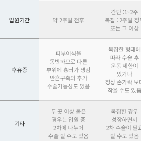
간단 :1~2주
입원기간
약 2주일 전후
복잡 : 2주일 정
또는 그 이상
복잡한 형태에
피부이식을
따라 수술 후
동반하므로 다른
운동 제한이
후유증
부위에 흉터가 생김
있거나
반흔구축의 추가
정상 손가락 보
수술가능성도 있음
작을 수도 있
두 곳 이상 붙은
복잡한 경우
경우는 입원 중
성장하면서
기타
2차에 나누어
2차 수술이 필
수술 할 수도 있음
할 수도 있음