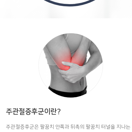
주관절증후군이란?
주관절증후군은 팔꿈치 안쪽과 뒤촉의 팔꿈치 터널을 지나는