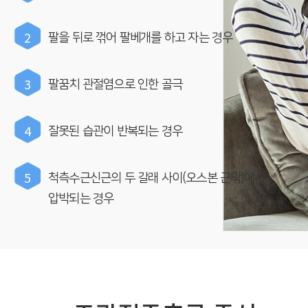
2
팔을 뒤로 꺾어 팔베개를 하고 자는 경우
3
팔꿈치 관절염으로 인한 골극
4
잘못된 습관이 반복되는 경우
5
척측수근신근의 두 갈래 사이(오스본 근막)에서
압박되는 경우