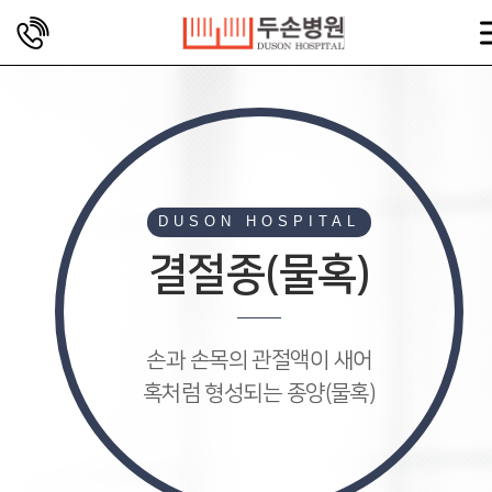
DUSON HOSPITAL
결절종(물혹)
손과 손목의 관절액이 새어
혹처럼 형성되는 종양(물혹)